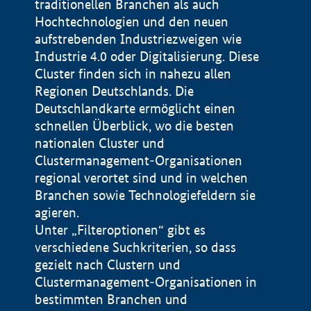
traditionellen Branchen als auch
Hochtechnologien und den neuen
aufstrebenden Industriezweigen wie
Industrie 4.0 oder Digitalisierung. Diese
Cluster finden sich in nahezu allen
Regionen Deutschlands. Die
Deutschlandkarte ermöglicht einen
schnellen Überblick, wo die besten
nationalen Cluster und
Clustermanagement-Organisationen
regional verortet sind und in welchen
+
Branchen sowie Technologiefeldern sie
agieren.
−
Unter „Filteroptionen“ gibt es
verschiedene Suchkriterien, so dass
gezielt nach Clustern und
Impressum
Clustermanagement-Organisationen in
Datenschutzerklärung
100 km
© Geobasis-DE / BKG 2015
bestimmten Branchen und
BMWE, 2026 ©