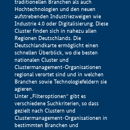
traditionellen Branchen als auch
Hochtechnologien und den neuen
aufstrebenden Industriezweigen wie
Industrie 4.0 oder Digitalisierung. Diese
Cluster finden sich in nahezu allen
Regionen Deutschlands. Die
Deutschlandkarte ermöglicht einen
schnellen Überblick, wo die besten
nationalen Cluster und
Clustermanagement-Organisationen
regional verortet sind und in welchen
+
Branchen sowie Technologiefeldern sie
agieren.
−
Unter „Filteroptionen“ gibt es
verschiedene Suchkriterien, so dass
gezielt nach Clustern und
Impressum
Clustermanagement-Organisationen in
Datenschutzerklärung
100 km
© Geobasis-DE / BKG 2015
bestimmten Branchen und
BMWE, 2026 ©