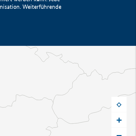
anisation. Weiterführende
+
−