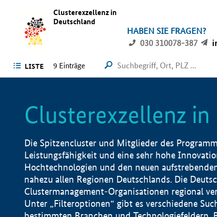
Clusterexzellenz in
Deutschland
HABEN SIE FRAGEN?
030 310078-387
i
9
Einträge
LISTE
Clusterexzellenz i
Die Spitzencluster und Mitglieder des Programms
Leistungsfähigkeit und eine sehr hohe Innovation
Hochtechnologien und den neuen aufstrebenden In
nahezu allen Regionen Deutschlands. Die Deutsc
Clustermanagement-Organisationen regional vero
Unter „Filteroptionen“ gibt es verschiedene Suc
bestimmten Branchen und Technologiefeldern, 