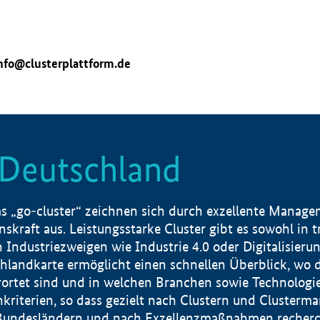
nfo@clusterplattform.de
n Deutschland
 „go-cluster“ zeichnen sich durch exzellente Manageme
skraft aus. Leistungsstarke Cluster gibt es sowohl in 
dustriezweigen wie Industrie 4.0 oder Digitalisierung
hlandkarte ermöglicht einen schnellen Überblick, wo d
rtet sind und in welchen Branchen sowie Technologief
hkriterien, so dass gezielt nach Clustern und Cluster
Bundesländern und nach Exzellenzmaßnahmen recherch