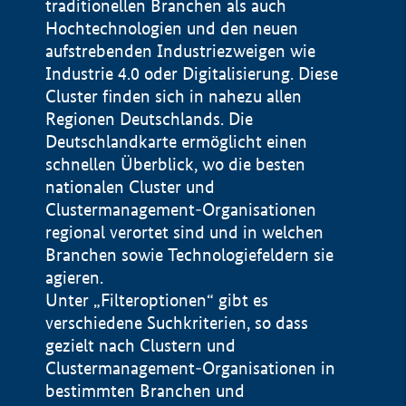
traditionellen Branchen als auch
Hochtechnologien und den neuen
aufstrebenden Industriezweigen wie
Industrie 4.0 oder Digitalisierung. Diese
Cluster finden sich in nahezu allen
Regionen Deutschlands. Die
Deutschlandkarte ermöglicht einen
schnellen Überblick, wo die besten
nationalen Cluster und
Clustermanagement-Organisationen
regional verortet sind und in welchen
+
Branchen sowie Technologiefeldern sie
agieren.
−
Unter „Filteroptionen“ gibt es
verschiedene Suchkriterien, so dass
gezielt nach Clustern und
Impressum
Clustermanagement-Organisationen in
Datenschutzerklärung
100 km
© Geobasis-DE / BKG 2015
bestimmten Branchen und
BMWE, 2026 ©