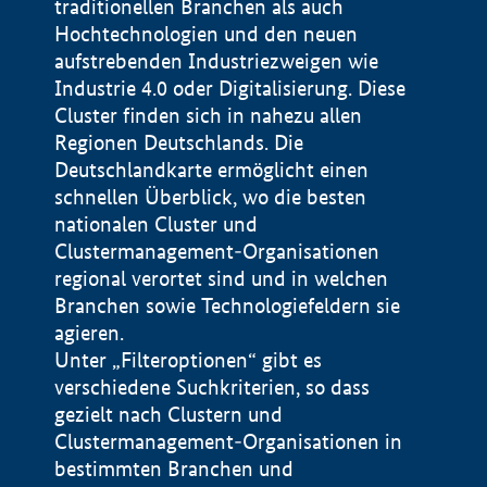
traditionellen Branchen als auch
Hochtechnologien und den neuen
aufstrebenden Industriezweigen wie
Industrie 4.0 oder Digitalisierung. Diese
Cluster finden sich in nahezu allen
Regionen Deutschlands. Die
Deutschlandkarte ermöglicht einen
schnellen Überblick, wo die besten
nationalen Cluster und
Clustermanagement-Organisationen
regional verortet sind und in welchen
+
Branchen sowie Technologiefeldern sie
agieren.
−
Unter „Filteroptionen“ gibt es
verschiedene Suchkriterien, so dass
gezielt nach Clustern und
Impressum
Clustermanagement-Organisationen in
Datenschutzerklärung
100 km
© Geobasis-DE / BKG 2015
bestimmten Branchen und
BMWE, 2026 ©