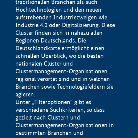
traditionellen Branchen als auch
Hochtechnologien und den neuen
aufstrebenden Industriezweigen wie
Industrie 4.0 oder Digitalisierung. Diese
Cluster finden sich in nahezu allen
Regionen Deutschlands. Die
Deutschlandkarte ermöglicht einen
schnellen Überblick, wo die besten
nationalen Cluster und
Clustermanagement-Organisationen
regional verortet sind und in welchen
+
Branchen sowie Technologiefeldern sie
agieren.
−
Unter „Filteroptionen“ gibt es
verschiedene Suchkriterien, so dass
gezielt nach Clustern und
Impressum
Clustermanagement-Organisationen in
Datenschutzerklärung
100 km
© Geobasis-DE / BKG 2015
bestimmten Branchen und
BMWE, 2026 ©