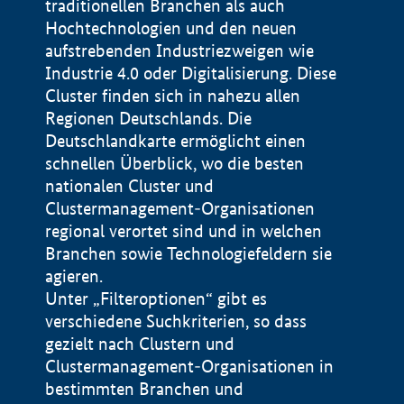
traditionellen Branchen als auch
Hochtechnologien und den neuen
aufstrebenden Industriezweigen wie
Industrie 4.0 oder Digitalisierung. Diese
Cluster finden sich in nahezu allen
Regionen Deutschlands. Die
Deutschlandkarte ermöglicht einen
schnellen Überblick, wo die besten
nationalen Cluster und
Clustermanagement-Organisationen
regional verortet sind und in welchen
+
Branchen sowie Technologiefeldern sie
agieren.
−
Unter „Filteroptionen“ gibt es
verschiedene Suchkriterien, so dass
gezielt nach Clustern und
Impressum
Clustermanagement-Organisationen in
Datenschutzerklärung
100 km
© Geobasis-DE / BKG 2015
bestimmten Branchen und
BMWE, 2026 ©