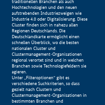
traditionellen Branchen als auch
Hochtechnologien und den neuen
aufstrebenden Industriezweigen wie
Industrie 4.0 oder Digitalisierung. Diese
Cluster finden sich in nahezu allen
Regionen Deutschlands. Die
Deutschlandkarte ermöglicht einen
schnellen Überblick, wo die besten
nationalen Cluster und
Clustermanagement-Organisationen
regional verortet sind und in welchen
+
Branchen sowie Technologiefeldern sie
agieren.
−
Unter „Filteroptionen“ gibt es
verschiedene Suchkriterien, so dass
gezielt nach Clustern und
Impressum
Clustermanagement-Organisationen in
Datenschutzerklärung
100 km
© Geobasis-DE / BKG 2015
bestimmten Branchen und
BMWE, 2026 ©