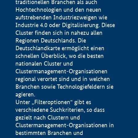
traditionellen Branchen als auch
Hochtechnologien und den neuen
aufstrebenden Industriezweigen wie
Industrie 4.0 oder Digitalisierung. Diese
Cluster finden sich in nahezu allen
Regionen Deutschlands. Die
Deutschlandkarte ermöglicht einen
schnellen Überblick, wo die besten
nationalen Cluster und
Clustermanagement-Organisationen
regional verortet sind und in welchen
+
Branchen sowie Technologiefeldern sie
agieren.
−
Unter „Filteroptionen“ gibt es
verschiedene Suchkriterien, so dass
gezielt nach Clustern und
Impressum
Clustermanagement-Organisationen in
Datenschutzerklärung
100 km
© Geobasis-DE / BKG 2015
bestimmten Branchen und
BMWE, 2026 ©