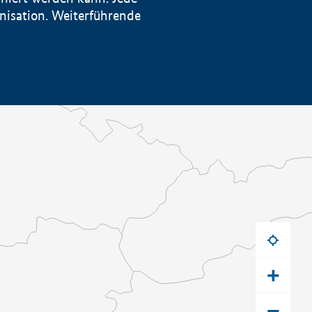
anisation. Weiterführende
+
−