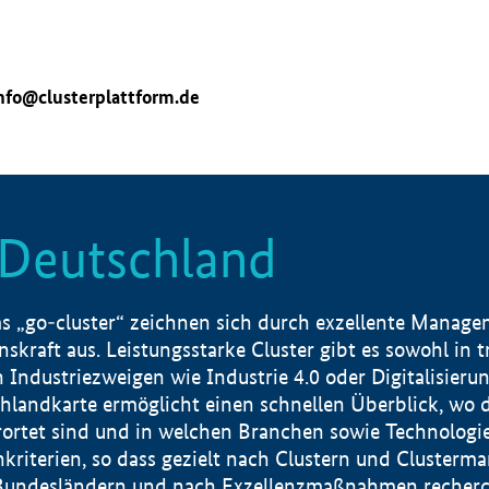
nfo@clusterplattform.de
n Deutschland
 „go-cluster“ zeichnen sich durch exzellente Manageme
skraft aus. Leistungsstarke Cluster gibt es sowohl in 
dustriezweigen wie Industrie 4.0 oder Digitalisierung
hlandkarte ermöglicht einen schnellen Überblick, wo d
rtet sind und in welchen Branchen sowie Technologief
hkriterien, so dass gezielt nach Clustern und Cluster
Bundesländern und nach Exzellenzmaßnahmen recherch