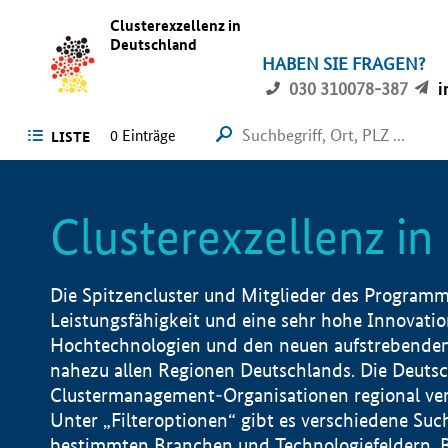
Clusterexzellenz in
Deutschland
HABEN SIE FRAGEN?
030 310078-387
i
0
Einträge
LISTE
Clusterexzellenz i
Die Spitzencluster und Mitglieder des Programms
Leistungsfähigkeit und eine sehr hohe Innovation
Hochtechnologien und den neuen aufstrebenden In
nahezu allen Regionen Deutschlands. Die Deutsc
Clustermanagement-Organisationen regional vero
Unter „Filteroptionen“ gibt es verschiedene Suc
bestimmten Branchen und Technologiefeldern, 