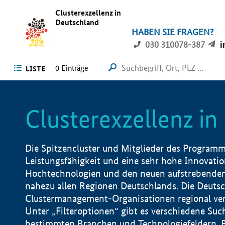
Clusterexzellenz in
Deutschland
HABEN SIE FRAGEN?
030 310078-387
i
0
Einträge
LISTE
Clusterexzellenz i
Die Spitzencluster und Mitglieder des Programms
Leistungsfähigkeit und eine sehr hohe Innovation
Hochtechnologien und den neuen aufstrebenden In
nahezu allen Regionen Deutschlands. Die Deutsc
Clustermanagement-Organisationen regional vero
Unter „Filteroptionen“ gibt es verschiedene Suc
bestimmten Branchen und Technologiefeldern, 