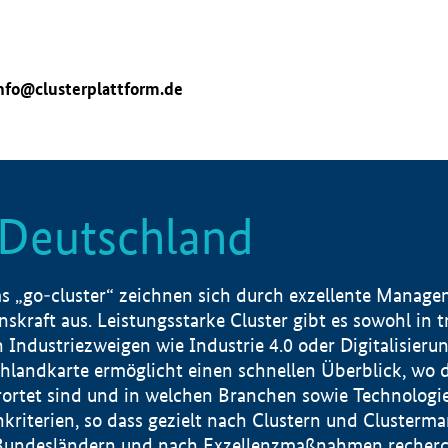
nfo@clusterplattform.de
n Deutschland
 „go-cluster“ zeichnen sich durch exzellente Manageme
skraft aus. Leistungsstarke Cluster gibt es sowohl in 
dustriezweigen wie Industrie 4.0 oder Digitalisierung
hlandkarte ermöglicht einen schnellen Überblick, wo d
rtet sind und in welchen Branchen sowie Technologief
hkriterien, so dass gezielt nach Clustern und Cluster
Bundesländern und nach Exzellenzmaßnahmen recherch