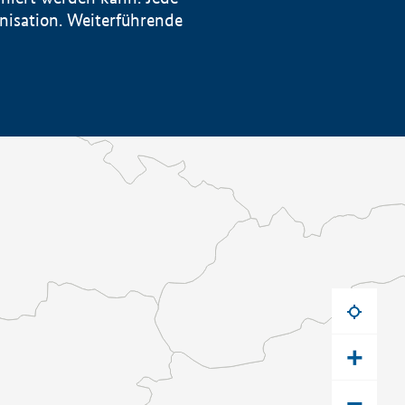
anisation. Weiterführende
+
−