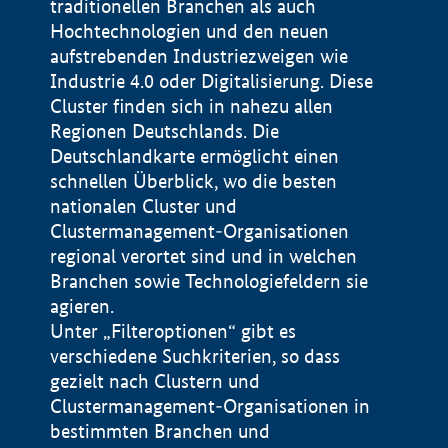
traditionellen Branchen als auch
Hochtechnologien und den neuen
aufstrebenden Industriezweigen wie
Industrie 4.0 oder Digitalisierung. Diese
Cluster finden sich in nahezu allen
Regionen Deutschlands. Die
Deutschlandkarte ermöglicht einen
schnellen Überblick, wo die besten
nationalen Cluster und
Clustermanagement-Organisationen
regional verortet sind und in welchen
+
Branchen sowie Technologiefeldern sie
agieren.
−
Unter „Filteroptionen“ gibt es
verschiedene Suchkriterien, so dass
gezielt nach Clustern und
Impressum
Clustermanagement-Organisationen in
Datenschutzerklärung
100 km
© Geobasis-DE / BKG 2015
bestimmten Branchen und
BMWE, 2026 ©