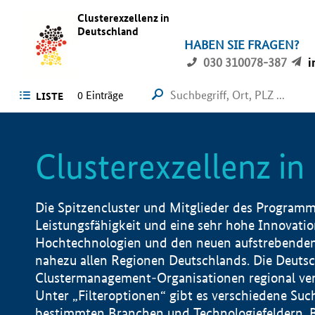
Clusterexzellenz in
Deutschland
HABEN SIE FRAGEN?
030 310078-387
i
0
Einträge
LISTE
Clusterexzellenz i
Die Spitzencluster und Mitglieder des Programms
Leistungsfähigkeit und eine sehr hohe Innovation
Hochtechnologien und den neuen aufstrebenden In
nahezu allen Regionen Deutschlands. Die Deutsc
Clustermanagement-Organisationen regional vero
Unter „Filteroptionen“ gibt es verschiedene Suc
bestimmten Branchen und Technologiefeldern, 