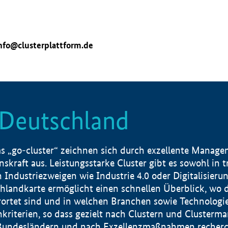
nfo@clusterplattform.de
n Deutschland
 „go-cluster“ zeichnen sich durch exzellente Manageme
skraft aus. Leistungsstarke Cluster gibt es sowohl in 
dustriezweigen wie Industrie 4.0 oder Digitalisierung
hlandkarte ermöglicht einen schnellen Überblick, wo d
rtet sind und in welchen Branchen sowie Technologief
hkriterien, so dass gezielt nach Clustern und Cluster
Bundesländern und nach Exzellenzmaßnahmen recherch