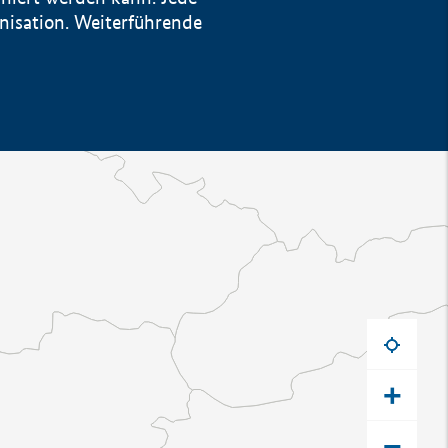
anisation. Weiterführende
+
−