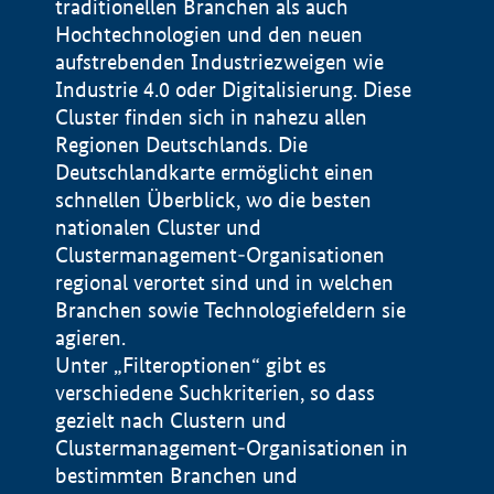
traditionellen Branchen als auch
Hochtechnologien und den neuen
aufstrebenden Industriezweigen wie
Industrie 4.0 oder Digitalisierung. Diese
Cluster finden sich in nahezu allen
Regionen Deutschlands. Die
Deutschlandkarte ermöglicht einen
schnellen Überblick, wo die besten
nationalen Cluster und
Clustermanagement-Organisationen
regional verortet sind und in welchen
+
Branchen sowie Technologiefeldern sie
agieren.
−
Unter „Filteroptionen“ gibt es
verschiedene Suchkriterien, so dass
gezielt nach Clustern und
Impressum
Clustermanagement-Organisationen in
Datenschutzerklärung
100 km
© Geobasis-DE / BKG 2015
bestimmten Branchen und
BMWE, 2026 ©