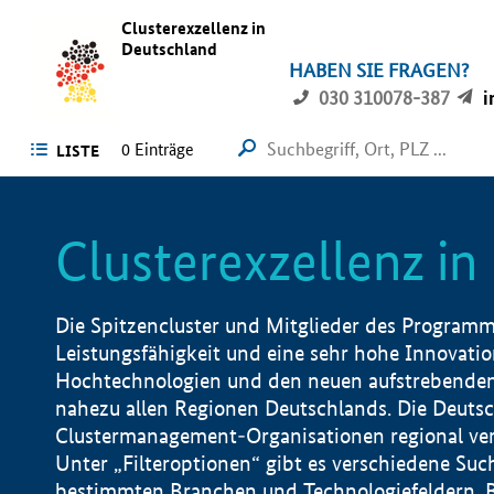
Clusterexzellenz in
Deutschland
HABEN SIE FRAGEN?
030 310078-387
i
0
Einträge
LISTE
Clusterexzellenz i
Die Spitzencluster und Mitglieder des Programms
Leistungsfähigkeit und eine sehr hohe Innovation
Hochtechnologien und den neuen aufstrebenden In
nahezu allen Regionen Deutschlands. Die Deutsc
Clustermanagement-Organisationen regional vero
Unter „Filteroptionen“ gibt es verschiedene Suc
bestimmten Branchen und Technologiefeldern, 