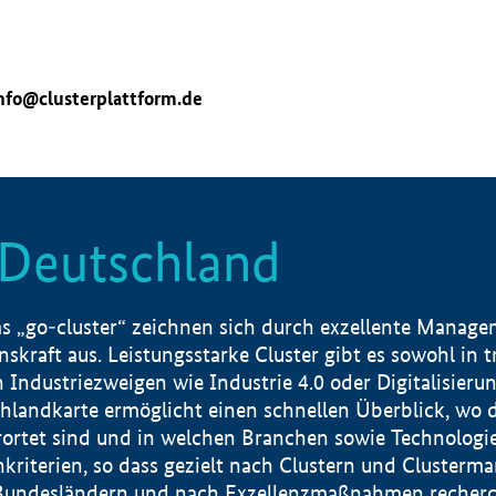
nfo@clusterplattform.de
n Deutschland
 „go-cluster“ zeichnen sich durch exzellente Manageme
skraft aus. Leistungsstarke Cluster gibt es sowohl in 
dustriezweigen wie Industrie 4.0 oder Digitalisierung
hlandkarte ermöglicht einen schnellen Überblick, wo d
rtet sind und in welchen Branchen sowie Technologief
hkriterien, so dass gezielt nach Clustern und Cluster
Bundesländern und nach Exzellenzmaßnahmen recherch