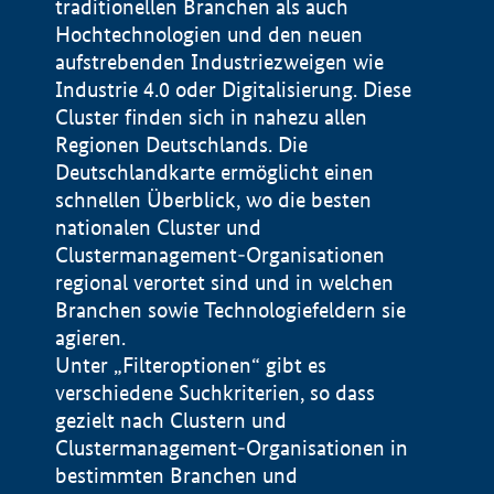
traditionellen Branchen als auch
Hochtechnologien und den neuen
aufstrebenden Industriezweigen wie
Industrie 4.0 oder Digitalisierung. Diese
Cluster finden sich in nahezu allen
Regionen Deutschlands. Die
Deutschlandkarte ermöglicht einen
schnellen Überblick, wo die besten
nationalen Cluster und
Clustermanagement-Organisationen
regional verortet sind und in welchen
+
Branchen sowie Technologiefeldern sie
agieren.
−
Unter „Filteroptionen“ gibt es
verschiedene Suchkriterien, so dass
gezielt nach Clustern und
Impressum
Clustermanagement-Organisationen in
Datenschutzerklärung
100 km
© Geobasis-DE / BKG 2015
bestimmten Branchen und
BMWE, 2026 ©