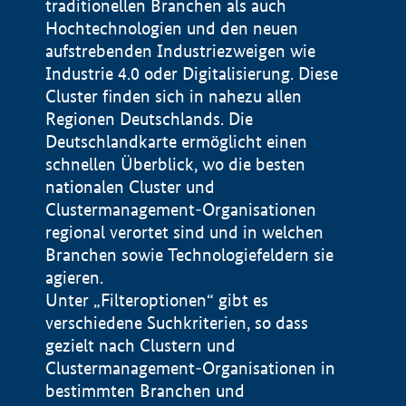
traditionellen Branchen als auch
Hochtechnologien und den neuen
aufstrebenden Industriezweigen wie
Industrie 4.0 oder Digitalisierung. Diese
Cluster finden sich in nahezu allen
Regionen Deutschlands. Die
Deutschlandkarte ermöglicht einen
schnellen Überblick, wo die besten
nationalen Cluster und
Clustermanagement-Organisationen
regional verortet sind und in welchen
+
Branchen sowie Technologiefeldern sie
agieren.
−
Unter „Filteroptionen“ gibt es
verschiedene Suchkriterien, so dass
gezielt nach Clustern und
Impressum
Clustermanagement-Organisationen in
Datenschutzerklärung
100 km
© Geobasis-DE / BKG 2015
bestimmten Branchen und
BMWE, 2026 ©