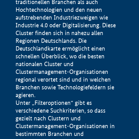
traditionellen Branchen als auch
Hochtechnologien und den neuen
aufstrebenden Industriezweigen wie
Industrie 4.0 oder Digitalisierung. Diese
Cluster finden sich in nahezu allen
Regionen Deutschlands. Die
Deutschlandkarte ermöglicht einen
schnellen Überblick, wo die besten
nationalen Cluster und
Clustermanagement-Organisationen
regional verortet sind und in welchen
+
Branchen sowie Technologiefeldern sie
agieren.
−
Unter „Filteroptionen“ gibt es
verschiedene Suchkriterien, so dass
gezielt nach Clustern und
Impressum
Clustermanagement-Organisationen in
Datenschutzerklärung
100 km
© Geobasis-DE / BKG 2015
bestimmten Branchen und
BMWE, 2026 ©