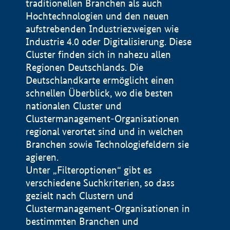
traditionellen Branchen als auch
Hochtechnologien und den neuen
aufstrebenden Industriezweigen wie
Industrie 4.0 oder Digitalisierung. Diese
Cluster finden sich in nahezu allen
Regionen Deutschlands. Die
Deutschlandkarte ermöglicht einen
schnellen Überblick, wo die besten
nationalen Cluster und
Clustermanagement-Organisationen
regional verortet sind und in welchen
+
Branchen sowie Technologiefeldern sie
agieren.
−
Unter „Filteroptionen“ gibt es
verschiedene Suchkriterien, so dass
gezielt nach Clustern und
Impressum
Clustermanagement-Organisationen in
Datenschutzerklärung
100 km
© Geobasis-DE / BKG 2015
bestimmten Branchen und
BMWE, 2026 ©