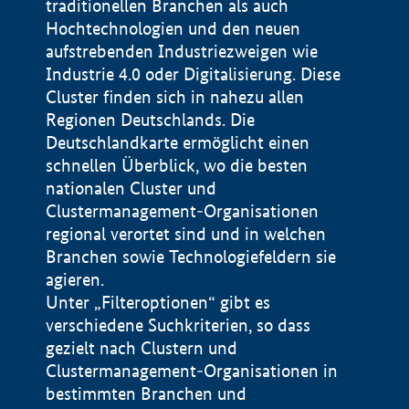
traditionellen Branchen als auch
Hochtechnologien und den neuen
aufstrebenden Industriezweigen wie
Industrie 4.0 oder Digitalisierung. Diese
Cluster finden sich in nahezu allen
Regionen Deutschlands. Die
Deutschlandkarte ermöglicht einen
schnellen Überblick, wo die besten
nationalen Cluster und
Clustermanagement-Organisationen
regional verortet sind und in welchen
+
Branchen sowie Technologiefeldern sie
agieren.
−
Unter „Filteroptionen“ gibt es
verschiedene Suchkriterien, so dass
gezielt nach Clustern und
Impressum
Clustermanagement-Organisationen in
Datenschutzerklärung
100 km
© Geobasis-DE / BKG 2015
bestimmten Branchen und
BMWE, 2026 ©