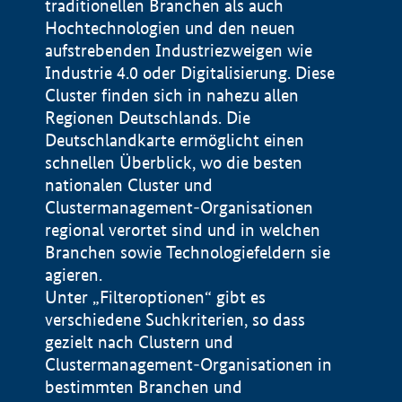
traditionellen Branchen als auch
Hochtechnologien und den neuen
aufstrebenden Industriezweigen wie
Industrie 4.0 oder Digitalisierung. Diese
Cluster finden sich in nahezu allen
Regionen Deutschlands. Die
Deutschlandkarte ermöglicht einen
schnellen Überblick, wo die besten
nationalen Cluster und
Clustermanagement-Organisationen
regional verortet sind und in welchen
+
Branchen sowie Technologiefeldern sie
agieren.
−
Unter „Filteroptionen“ gibt es
verschiedene Suchkriterien, so dass
gezielt nach Clustern und
Impressum
Clustermanagement-Organisationen in
Datenschutzerklärung
100 km
© Geobasis-DE / BKG 2015
bestimmten Branchen und
BMWE, 2026 ©